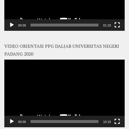
00:00
01:19
VIDEO ORIENTASI PPG DALJAB UNIVERSITAS NEGERI
PADANG 2020
Video
Player
00:00
10:19