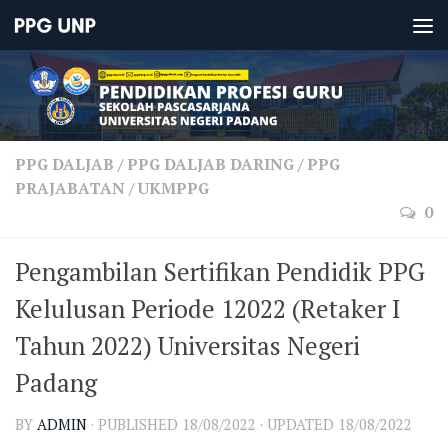
PPG DALJAB
/
PPG DALJAB DARING
/
PPG
PRAJABATAN
/
UKMPPG
0
Pengambilan Sertifikan Pendidik PPG
Kelulusan Periode 12022 (Retaker I
Tahun 2022) Universitas Negeri
Padang
BY
ADMIN
· PUBLISHED
18/08/2022
· UPDATED
18/08/2022