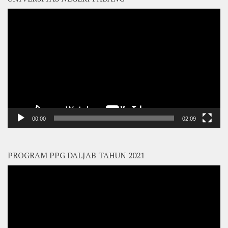
Video
Player
00:00
02:09
PROGRAM PPG DALJAB TAHUN 2021
Video
Player