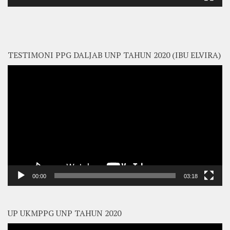
Toto Slot
Judi Bola
TESTIMONI PPG DALJAB UNP TAHUN 2020 (IBU ELVIRA)
Slot Bonus
Video
Slot Pulsa
Player
Slot MPO
Slot88
Perigacor
Perigacor Slot Thailand
Situs Slot Thailand
Slot Thailand
Perigacor Slot777
00:00
03:18
Asialama Slot
Slot Thailand Gacor
UP UKMPPG UNP TAHUN 2020
Perigacor Slot
Situs Perigacor
Video