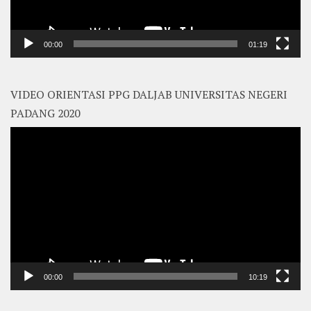
00:00
01:19
VIDEO ORIENTASI PPG DALJAB UNIVERSITAS NEGERI
PADANG 2020
Video
Player
00:00
10:19