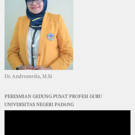
Dr. Andromeda, M.Si
PERESMIAN GEDUNG PUSAT PROFESI GURU
UNIVERSITAS NEGERI PADANG
Video
Player