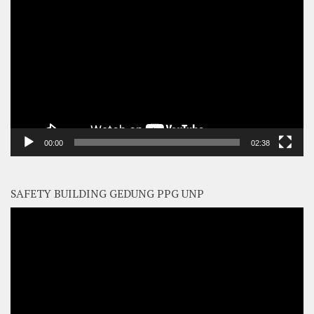
AsiaLama
Player
Slot777
Slot 777
00:00
02:38
SAFETY BUILDING GEDUNG PPG UNP
Video
Player