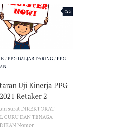
2
AB
/
PPG DALJAB DARING
/
PPG
TAN
taran Uji Kinerja PPG
2021 Retaker 2
kan surat DIREKTORAT
L GURU DAN TENAGA
DIKAN Nomor