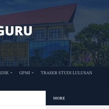
RDIK
GPMI
TRASER STUDI LULUSAN
MORE