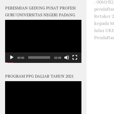
: 0060/B2
PERESMIAN GEDUNG PUSAT PROFESI
pendafta
GURU UNIVERSITAS NEGERI PADANG
Retaker 2
kepada M
Video
Player
lulus UK
Pendaftar
00:00
02:09
PROGRAM PPG DALJAB TAHUN 2021
Video
Player